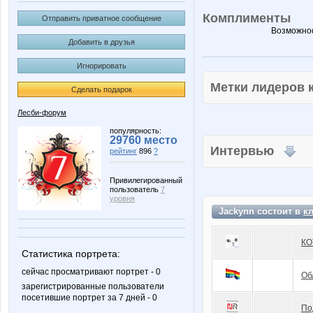
Комплименты
Отправить приватное сообщение
Возможнос
Добавить в друзья
Игнорировать
Метки лидеров
Сделать подарок
Лесби-форум
популярность:
29760 место
Интервью
рейтинг
896
?
Привилегированный
пользователь
7
уровня
Jackynn состоит в
к
КО
Статистика портрета:
сейчас просматривают портрет - 0
Об
зарегистрированные пользователи
посетившие портрет за 7 дней - 0
По