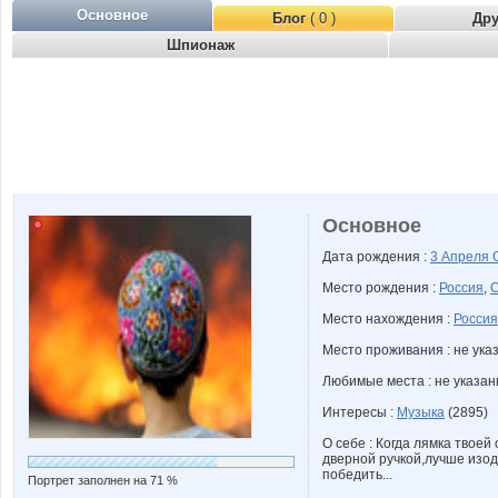
Основное
Блог
( 0 )
Др
Шпионаж
Основное
Дата рождения :
3 Апреля
Место рождения :
Россия
,
С
Место нахождения :
Россия
Место проживания : не ука
Любимые места : не указа
Интересы :
Музыка
(2895)
О себе : Когда лямка твоей
дверной ручкой,лучше изод
победить...
Портрет заполнен на 71 %