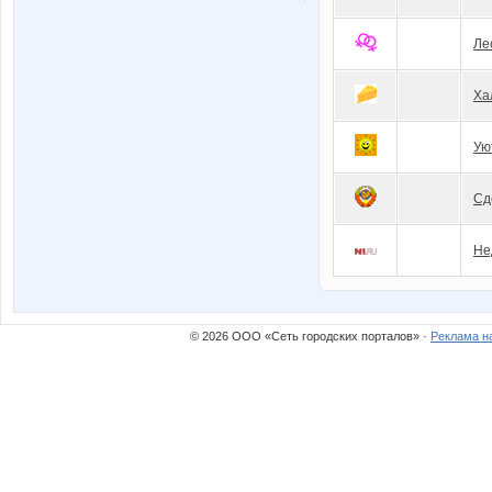
Ле
Ха
Ую
Сд
Не
© 2026 ООО «Сеть городских порталов» ·
Реклама н